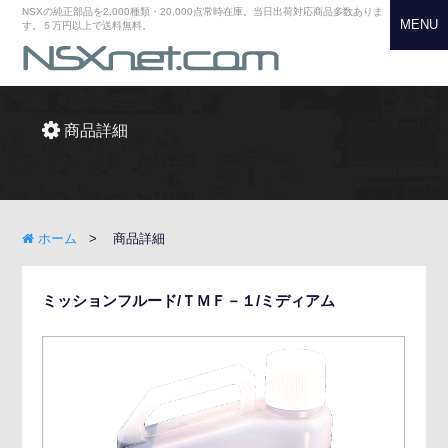
NSXの純正部品を2,000種類・20,000点常時在庫。当日出荷対応商品多数ありま
MENU
す。５万円以上で送料無料。
商品詳細
ホーム
商品詳細
ミッションフルード/ＴＭＦ－１/ミディアム