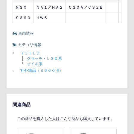
ＮＳＸ
ＮＡ１／ＮＡ２
Ｃ３０Ａ／Ｃ３２Ｂ
５ＭＴ
Ｓ６６０
ＪＷ５
ＭＴ
車両情報
カテゴリ情報
Ｔ３ＴＥＣ
├
クラッチ・ＬＳＤ系
└
オイル系
社外部品（Ｓ６６０用）
関連商品
この商品を購入した人はこんな商品も購入しています。