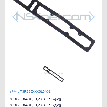
品番：T3R335XXXSL0A01
33503-SL0-A01 ﾃｰﾙﾗﾝﾌﾟｶﾞｽｹｯﾄ小/右
33505-SL0-A01 ﾃｰﾙﾗﾝﾌﾟｶﾞｽｹｯﾄ大/右