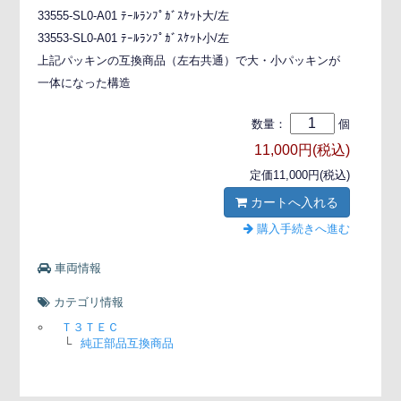
33555-SL0-A01 ﾃｰﾙﾗﾝﾌﾟｶﾞｽｹｯﾄ大/左
33553-SL0-A01 ﾃｰﾙﾗﾝﾌﾟｶﾞｽｹｯﾄ小/左
上記パッキンの互換商品（左右共通）で大・小パッキンが
一体になった構造
数量：
個
11,000円(税込)
定価11,000円(税込)
カートへ入れる
購入手続きへ進む
車両情報
カテゴリ情報
Ｔ３ＴＥＣ
└
純正部品互換商品