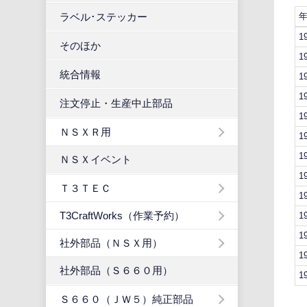
ラベル･ステッカー
1
そのほか
1
統合情報
1
1
注文停止・生産中止部品
1
ＮＳＸＲ用
1
1
ＮＳＸイベント
1
Ｔ３ＴＥＣ
1
T3CraftWorks（作業予約）
1
1
社外部品（ＮＳＸ用）
1
社外部品（Ｓ６６０用）
1
Ｓ６６０（ＪＷ５）純正部品