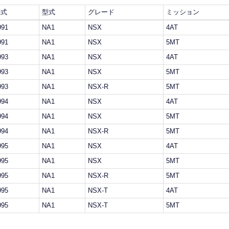
年式
型式
グレード
ミッション
991
NA1
NSX
4AT
991
NA1
NSX
5MT
993
NA1
NSX
4AT
993
NA1
NSX
5MT
993
NA1
NSX-R
5MT
994
NA1
NSX
4AT
994
NA1
NSX
5MT
994
NA1
NSX-R
5MT
995
NA1
NSX
4AT
995
NA1
NSX
5MT
995
NA1
NSX-R
5MT
995
NA1
NSX-T
4AT
995
NA1
NSX-T
5MT