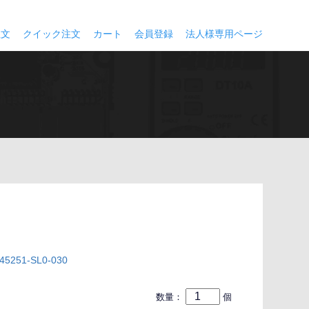
注文
クイック注文
カート
会員登録
法人様専用ページ
5251-SL0-030
数量：
個