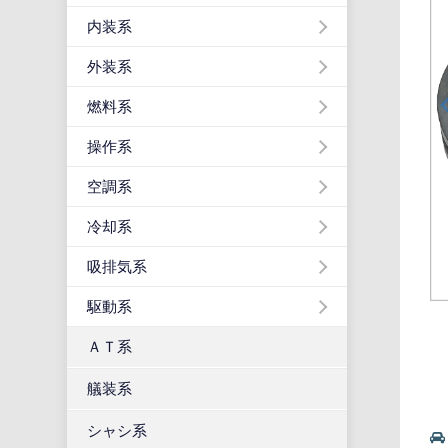
内装系
外装系
燃料系
操作系
空調系
冷却系
吸排気系
駆動系
ＡＴ系
艤装系
シャシ系