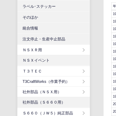
ラベル･ステッカー
1
そのほか
1
統合情報
1
1
注文停止・生産中止部品
1
ＮＳＸＲ用
1
1
ＮＳＸイベント
1
Ｔ３ＴＥＣ
1
T3CraftWorks（作業予約）
1
1
社外部品（ＮＳＸ用）
1
社外部品（Ｓ６６０用）
2
2
Ｓ６６０（ＪＷ５）純正部品