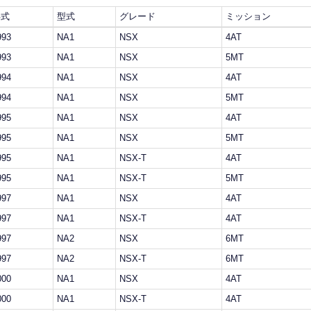
年式
型式
グレード
ミッション
993
NA1
NSX
4AT
993
NA1
NSX
5MT
994
NA1
NSX
4AT
994
NA1
NSX
5MT
995
NA1
NSX
4AT
995
NA1
NSX
5MT
995
NA1
NSX-T
4AT
995
NA1
NSX-T
5MT
997
NA1
NSX
4AT
997
NA1
NSX-T
4AT
997
NA2
NSX
6MT
997
NA2
NSX-T
6MT
000
NA1
NSX
4AT
000
NA1
NSX-T
4AT