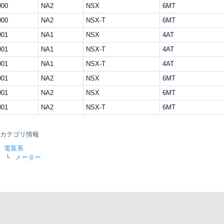
000
NA2
NSX
6MT
000
NA2
NSX-T
6MT
001
NA1
NSX
4AT
001
NA1
NSX-T
4AT
001
NA1
NSX-T
4AT
001
NA2
NSX
6MT
001
NA2
NSX
6MT
001
NA2
NSX-T
6MT
カテゴリ情報
電装系
└
メーター