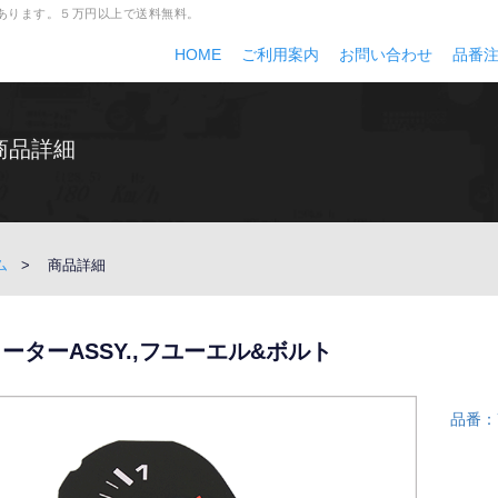
多数あります。５万円以上で送料無料。
HOME
ご利用案内
お問い合わせ
品番
商品詳細
ム
商品詳細
ーターASSY.,フユーエル&ボルト
品番：7