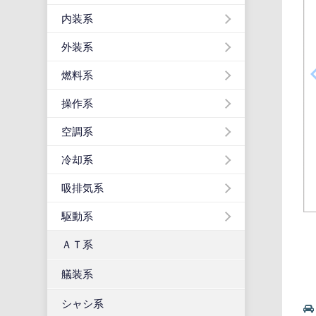
内装系
外装系
燃料系
操作系
空調系
冷却系
吸排気系
駆動系
ＡＴ系
艤装系
シャシ系