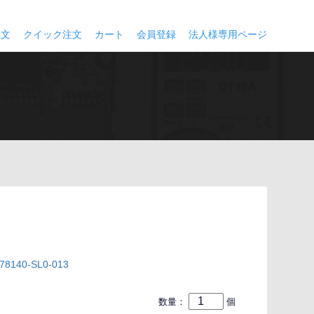
注文
クイック注文
カート
会員登録
法人様専用ページ
8140-SL0-013
数量：
個