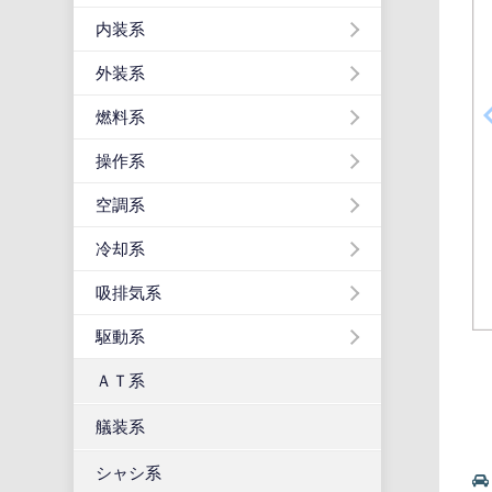
内装系
外装系
燃料系
操作系
空調系
冷却系
吸排気系
駆動系
ＡＴ系
艤装系
シャシ系