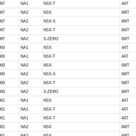
997
NA1
NSX-T
4AT
997
NA2
NSX
6MT
997
NA2
NSX-S
6MT
997
NA2
NSX-T
6MT
997
NA2
S-ZERO
6MT
000
NA1
NSX
4AT
000
NA1
NSX-T
4AT
000
NA2
NSX
6MT
000
NA2
NSX-S
6MT
000
NA2
NSX-T
6MT
000
NA2
S-ZERO
6MT
001
NA1
NSX
4AT
001
NA1
NSX-T
4AT
001
NA1
NSX-T
4AT
001
NA2
NSX
6MT
001
NA2
NSX
6MT