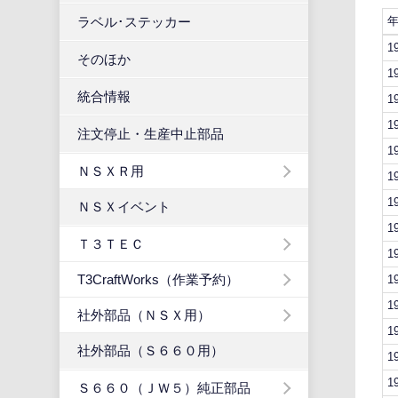
ラベル･ステッカー
1
そのほか
1
統合情報
1
1
注文停止・生産中止部品
1
ＮＳＸＲ用
1
1
ＮＳＸイベント
1
Ｔ３ＴＥＣ
1
T3CraftWorks（作業予約）
1
1
社外部品（ＮＳＸ用）
1
社外部品（Ｓ６６０用）
1
1
Ｓ６６０（ＪＷ５）純正部品