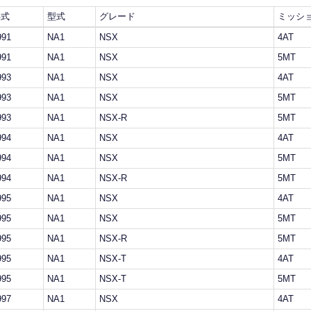
年式
型式
グレード
ミッシ
991
NA1
NSX
4AT
991
NA1
NSX
5MT
993
NA1
NSX
4AT
993
NA1
NSX
5MT
993
NA1
NSX-R
5MT
994
NA1
NSX
4AT
994
NA1
NSX
5MT
994
NA1
NSX-R
5MT
995
NA1
NSX
4AT
995
NA1
NSX
5MT
995
NA1
NSX-R
5MT
995
NA1
NSX-T
4AT
995
NA1
NSX-T
5MT
997
NA1
NSX
4AT