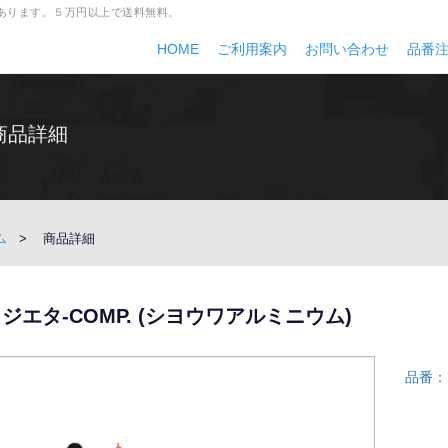
多数あります。５万円以上で送料無料。
HOME
ご利用案内
お問い合わせ
品番
商品詳細
ム
商品詳細
ジエタ-COMP. (シヨウワアルミニウム)
品番：1