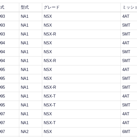
年式
型式
グレード
ミッシ
993
NA1
NSX
4AT
993
NA1
NSX
5MT
993
NA1
NSX-R
5MT
994
NA1
NSX
4AT
994
NA1
NSX
5MT
994
NA1
NSX-R
5MT
995
NA1
NSX
4AT
995
NA1
NSX
5MT
995
NA1
NSX-R
5MT
995
NA1
NSX-T
4AT
995
NA1
NSX-T
5MT
997
NA1
NSX
4AT
997
NA1
NSX-T
4AT
997
NA2
NSX
6MT