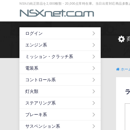
NSXの純正部品を2,000種類・20,000点常時在庫。当日出荷対応商品
ログイン
エンジン系
ミッション・クラッチ系
電装系
ホー
コントロール系
ラ
灯火類
ステアリング系
ブレーキ系
サスペンション系