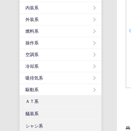
内装系
外装系
燃料系
操作系
空調系
冷却系
吸排気系
駆動系
ＡＴ系
艤装系
シャシ系