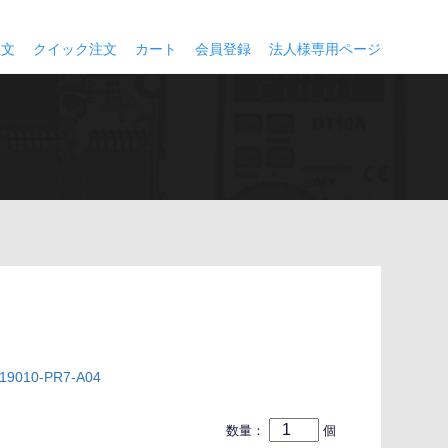
注文
クイック注文
カート
会員登録
法人様専用ページ
9010-PR7-A04
数量：
個