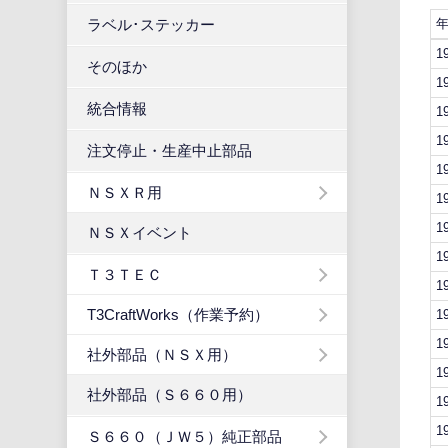
ラベル･ステッカー
1
そのほか
1
統合情報
1
1
注文停止・生産中止部品
1
ＮＳＸＲ用
1
1
ＮＳＸイベント
1
Ｔ３ＴＥＣ
1
T3CraftWorks（作業予約）
1
1
社外部品（ＮＳＸ用）
1
社外部品（Ｓ６６０用）
1
1
Ｓ６６０（ＪＷ５）純正部品