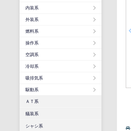
内装系
外装系
燃料系
操作系
空調系
冷却系
吸排気系
駆動系
ＡＴ系
艤装系
シャシ系