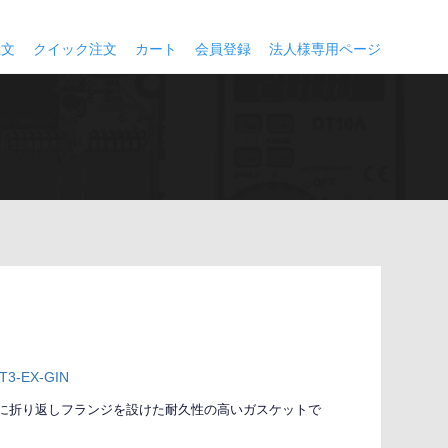
注文
クイック注文
カート
会員登録
法人様専用ページ
3-EX-GIN
に折り返しフランジを設けた耐久性の高いガスケットで