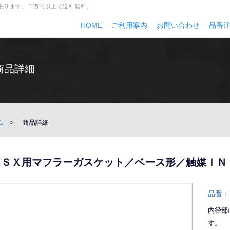
多数あります。５万円以上で送料無料。
HOME
ご利用案内
お問い合わせ
品番
商品詳細
ム
商品詳細
ＮＳＸ用マフラーガスケット／ベース形／触媒ＩＮ
品番：T
内径部
す。