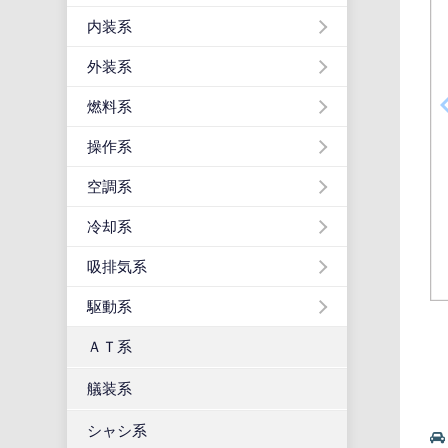
内装系
外装系
燃料系
操作系
空調系
冷却系
吸排気系
駆動系
ＡＴ系
艤装系
シャシ系