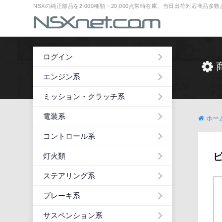
NSXの純正部品を2,000種類・20,000点常時在庫。当日出荷対応商品
ログイン
エンジン系
ミッション・クラッチ系
電装系
ホー
コントロール系
灯火類
ステアリング系
ブレーキ系
サスペンション系