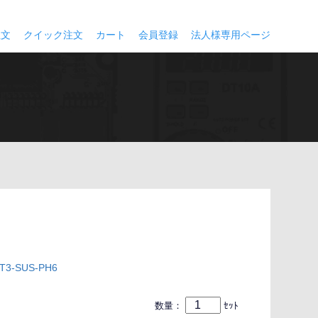
注文
クイック注文
カート
会員登録
法人様専用ページ
3-SUS-PH6
数量：
ｾｯﾄ