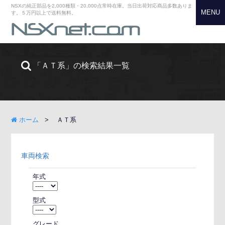
NSXの純正部品を2,000種類・20,000点常時在庫。当日出荷対応商品多数ありま
MENU
す。５万円以上で送料無料。
「ＡＴ系」の検索結果一覧
ホーム
ＡＴ系
車両検索
年式
型式
グレード