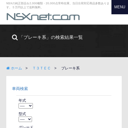
NSXの純正部品を2,000種類・20,000点常時在庫。当日出荷対応商品多数ありま
MENU
す。５万円以上で送料無料。
「ブレーキ系」の検索結果一覧
ホーム
Ｔ３ＴＥＣ
ブレーキ系
車両検索
年式
型式
グレード