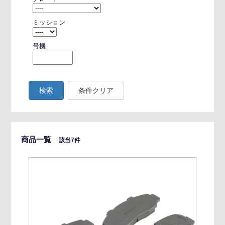
ミッション
号機
検索
条件クリア
商品一覧
該当7件