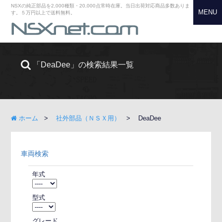
NSXの純正部品を2,000種類・20,000点常時在庫。当日出荷対応商品多数ありま
MENU
す。５万円以上で送料無料。
「DeaDee」の検索結果一覧
ホーム
社外部品（ＮＳＸ用）
DeaDee
車両検索
年式
型式
グレード