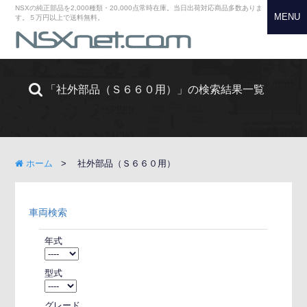
NSXの純正部品を2,000種類・20,000点常時在庫。当日出荷対応商品多数ありま
MENU
す。５万円以上で送料無料。
「社外部品（Ｓ６６０用）」の検索結果一覧
ホーム
社外部品（Ｓ６６０用）
車両検索
年式
型式
グレード